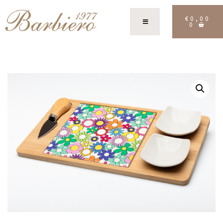
€
0,00
0