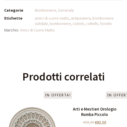
Categorie
Bomboniere
,
Generale
Etichette
amici di cuore matto
,
antipastiera
,
bomboniera
solidale
,
bomboniere
,
ciotole
,
coltello
,
fiorello
Marchio:
Amici di Cuore Matto
Prodotti correlati
IN OFFERTA!
IN OFFER
Arti e Mestieri Orologio
Rumba Piccolo
€
68,00
€
63,50