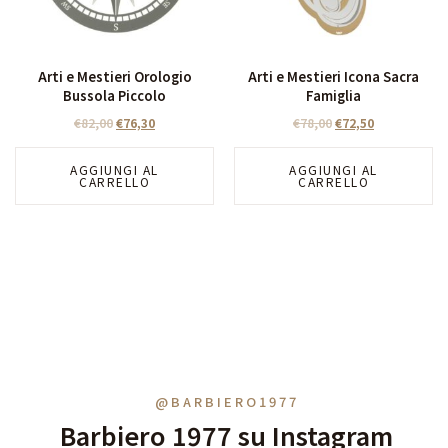
Arti e Mestieri Orologio
Arti e Mestieri Icona Sacra
Bussola Piccolo
Famiglia
€
82,00
€
76,30
€
78,00
€
72,50
AGGIUNGI AL
AGGIUNGI AL
CARRELLO
CARRELLO
@BARBIERO1977
Barbiero 1977 su Instagram