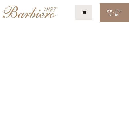
€
0,00
0