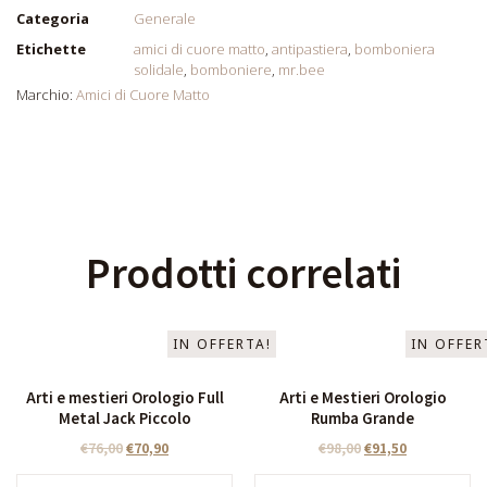
Categoria
Generale
Etichette
amici di cuore matto
,
antipastiera
,
bomboniera
solidale
,
bomboniere
,
mr.bee
Marchio:
Amici di Cuore Matto
Prodotti correlati
IN OFFERTA!
IN OFFER
Arti e mestieri Orologio Full
Arti e Mestieri Orologio
Metal Jack Piccolo
Rumba Grande
€
76,00
€
70,90
€
98,00
€
91,50