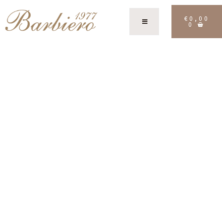
€
0,00
0