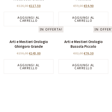
€
126,00
€
117,50
€
59,00
€
54,90
AGGIUNGI AL
AGGIUNGI AL
CARRELLO
CARRELLO
IN OFFERTA!
IN OFFER
Arti e Mestieri Orologio
Arti e Mestieri Orologio
Ghirigoro Grande
Bussola Piccolo
€
156,00
€
145,00
€
82,00
€
76,30
AGGIUNGI AL
AGGIUNGI AL
CARRELLO
CARRELLO