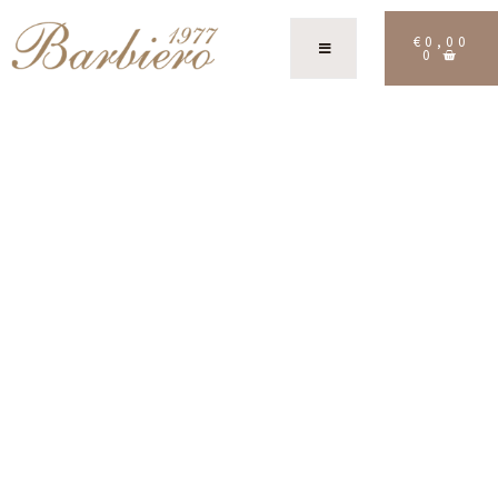
€
0,00
0