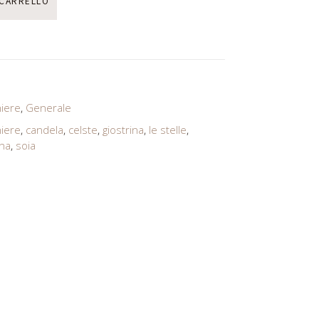
 CARRELLO
iere
,
Generale
iere
,
candela
,
celste
,
giostrina
,
le stelle
,
ana
,
soia