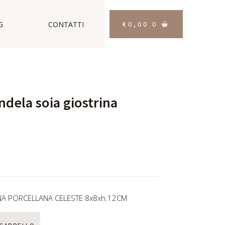
€
0,00
0
G
CONTATTI
ndela soia giostrina
NA PORCELLANA CELESTE 8x8xh.12CM