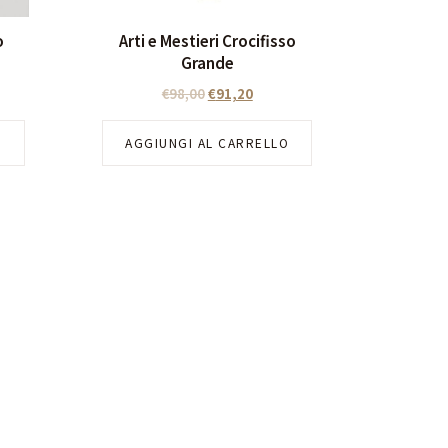
o
Arti e Mestieri Crocifisso
Grande
€
98,00
€
91,20
O
AGGIUNGI AL CARRELLO