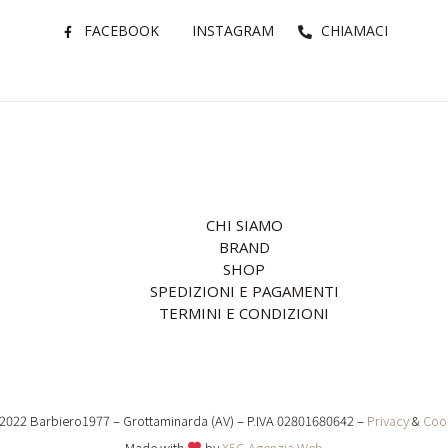
FACEBOOK
INSTAGRAM
CHIAMACI
CHI SIAMO
BRAND
SHOP
SPEDIZIONI E PAGAMENTI
TERMINI E CONDIZIONI
2022 Barbiero1977 – Grottaminarda (AV) – P.IVA 02801680642 –
Privacy
&
Coo
Made with
by
X5G Agenzia Web