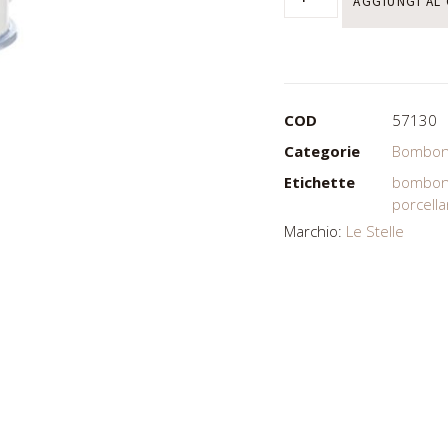
AGGIUNGI AL
COD
57130
Categorie
Bombon
Etichette
bombon
porcell
Marchio:
Le Stelle