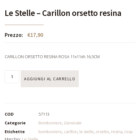
Le Stelle – Carillon orsetto resina
Prezzo:
€
17,90
CARILLON ORSETTO RESINA ROSA 11x11xh.16,5CM
AGGIUNGI AL CARRELLO
COD
57113
Categorie
Bomboniere
,
Generale
Etichette
bomboniere
,
carillon
,
le stelle
,
orsetto
,
resina
,
rosa
Marchio:
Le Stelle