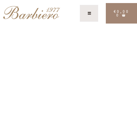
€
0,00
0