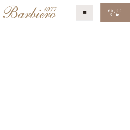
€
0,00
0