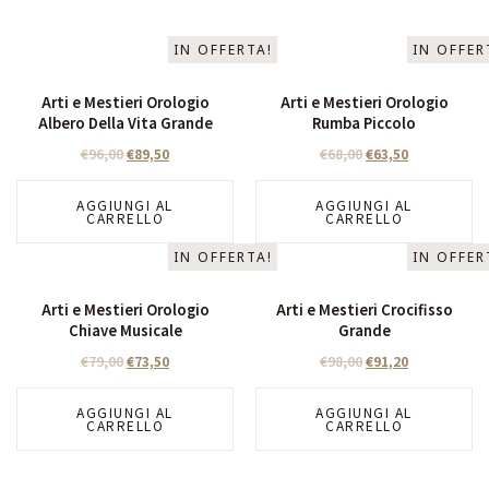
IN OFFERTA!
IN OFFER
Arti e Mestieri Orologio
Arti e Mestieri Orologio
Albero Della Vita Grande
Rumba Piccolo
€
96,00
€
89,50
€
68,00
€
63,50
AGGIUNGI AL
AGGIUNGI AL
CARRELLO
CARRELLO
IN OFFERTA!
IN OFFER
Arti e Mestieri Orologio
Arti e Mestieri Crocifisso
Chiave Musicale
Grande
€
79,00
€
73,50
€
98,00
€
91,20
AGGIUNGI AL
AGGIUNGI AL
CARRELLO
CARRELLO