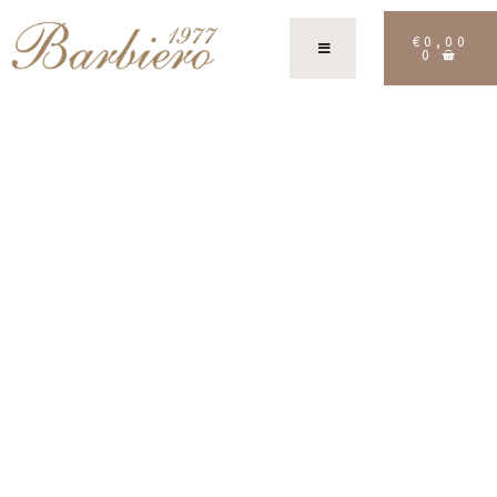
€
0,00
0