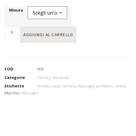
Misura
AGGIUNGI AL CARRELLO
COD
N/A
Categorie
Cornici
,
Generale
Etichette
arredo
,
casa
,
cornice
,
mascagni
,
portafoto
,
resina
Marchio:
Mascagni