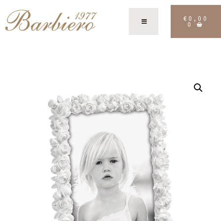
€
0,00
0