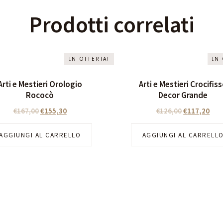
Prodotti correlati
IN OFFERTA!
IN
Arti e Mestieri Orologio
Arti e Mestieri Crocifis
Rococò
Decor Grande
€
167,00
€
155,30
€
126,00
€
117,20
AGGIUNGI AL CARRELLO
AGGIUNGI AL CARRELL