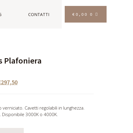
€
0,00
0
G
CONTATTI
s Plafoniera
€
297,50
 verniciato. Cavetti regolabili in lunghezza.
i. Disponibile 3000K o 4000K.