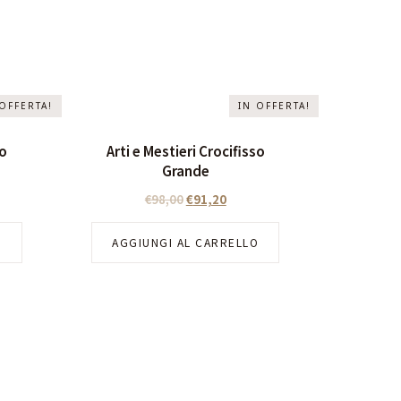
 OFFERTA!
IN OFFERTA!
so
Arti e Mestieri Crocifisso
Grande
€
98,00
€
91,20
O
AGGIUNGI AL CARRELLO