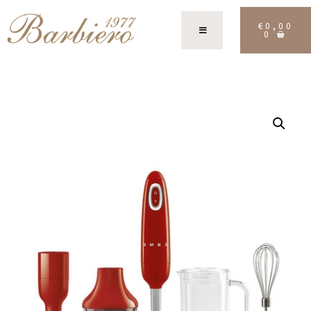
€
0,00
0