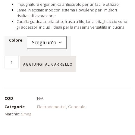
Impugnatura ergonomica antiscivolo per un facile utilizzo
Lame in acciaio inox con sistema FlowBlend per i migliori
risultati di lavorazione
Caraffa graduata, tritatutto, frusta a filo, lama tritaghiaccio sono
gli accessori inclusi, ideali per la massima versatilità in cucina
Colore
AGGIUNGI AL CARRELLO
COD
N/A
Categorie
Elettrodomestici
,
Generale
Marchio:
Smeg