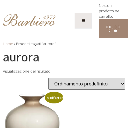
Nessun
prodotto nel
carrello.
€
0,00
0
Home
/ Prodotti taggati “aurora”
aurora
Visualizzazione del risultato
In offerta!