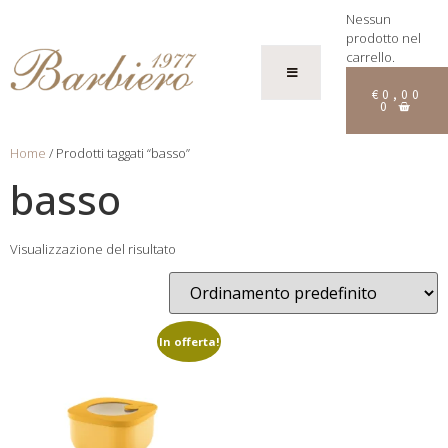
Nessun
prodotto nel
carrello.
€
0,00
0
Home
/ Prodotti taggati “basso”
basso
Visualizzazione del risultato
In offerta!