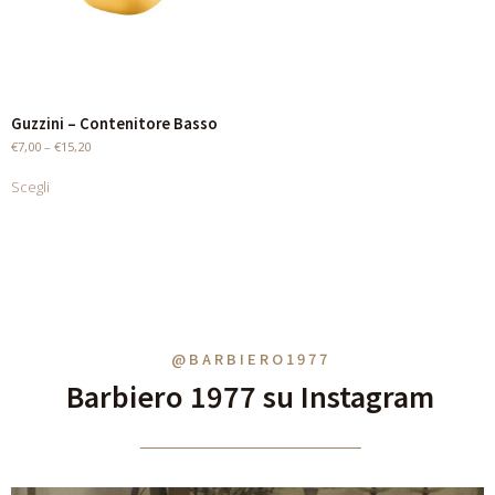
Guzzini – Contenitore Basso
€
7,00
–
€
15,20
Scegli
@BARBIERO1977
Barbiero 1977 su Instagram