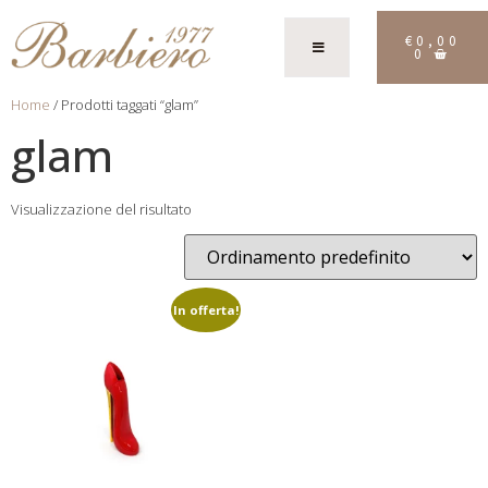
€
0,00
0
Home
/ Prodotti taggati “glam”
glam
Visualizzazione del risultato
In offerta!