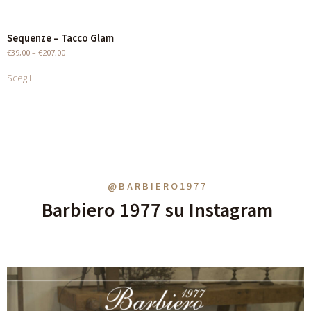
Sequenze – Tacco Glam
€
39,00
–
€
207,00
Scegli
@BARBIERO1977
Barbiero 1977 su Instagram