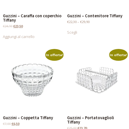
Guzzini – Caraffa con coperchio
Guzzini – Contenitore Tiffany
Tiffany
€
22,30
–
€
29,90
€
24,90
€
23,50
Scegli
Aggiungi al carrello
In offerta!
In offerta!
Guzzini – Coppetta Tiffany
Guzzini – Portatovaglioli
Tiffany
€
7,00
€
6,50
€
25,00
€
23,70