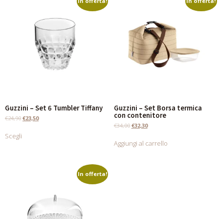
In offerta!
In offerta!
Guzzini – Set 6 Tumbler Tiffany
Guzzini – Set Borsa termica
con contenitore
€
24,90
€
23,50
€
34,00
€
32,30
Scegli
Aggiungi al carrello
In offerta!