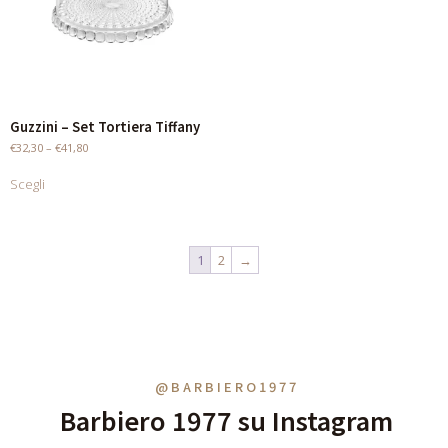
Guzzini – Set Tortiera Tiffany
€
32,30
–
€
41,80
Scegli
1
2
→
@BARBIERO1977
Barbiero 1977 su Instagram