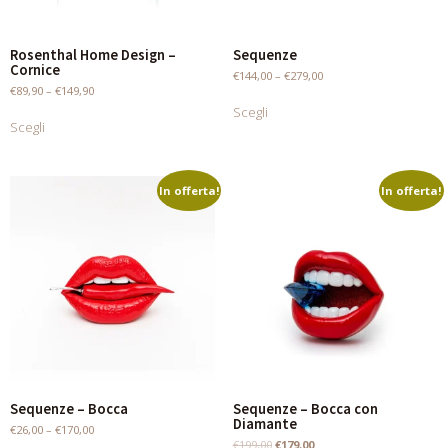
Rosenthal Home Design –
Sequenze
Cornice
€
144,00
–
€
279,00
€
89,90
–
€
149,90
Scegli
Scegli
In offerta!
In offerta!
Sequenze – Bocca
Sequenze – Bocca con
Diamante
€
26,00
–
€
170,00
€
199,00
€
179,00