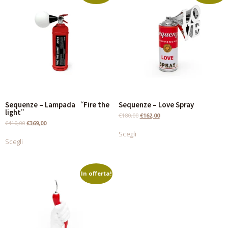
Sequenze – Lampada “Fire the
Sequenze – Love Spray
light”
€
180,00
€
162,00
€
410,00
€
369,00
Scegli
Scegli
In offerta!