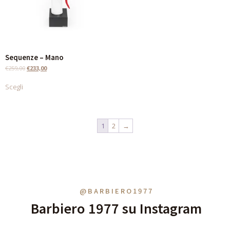
Sequenze – Mano
€
259,00
€
233,00
Scegli
1
2
→
@BARBIERO1977
Barbiero 1977 su Instagram