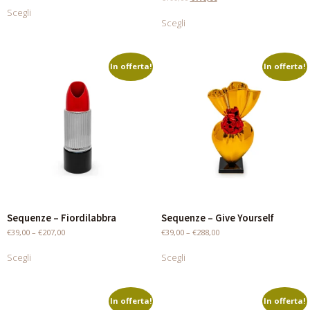
Scegli
Scegli
In offerta!
In offerta!
Sequenze – Fiordilabbra
Sequenze – Give Yourself
€
39,00
–
€
207,00
€
39,00
–
€
288,00
Scegli
Scegli
In offerta!
In offerta!