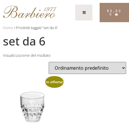
€
0,00
0
Home
/ Prodotti taggati “set da 6”
set da 6
Visualizzazione del risultato
In offerta!