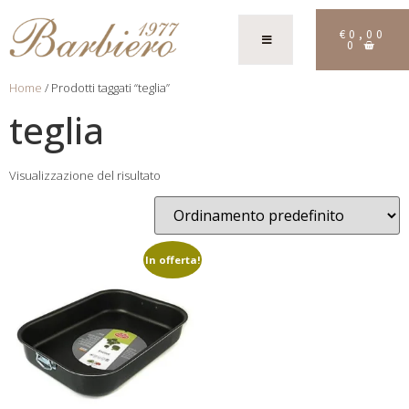
€
0,00
0
Home
/ Prodotti taggati “teglia”
teglia
Visualizzazione del risultato
In offerta!