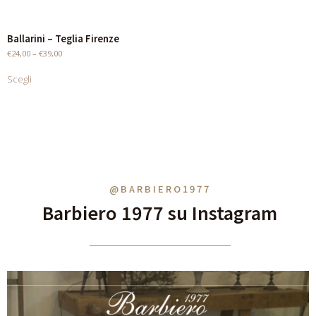
Ballarini – Teglia Firenze
€
24,00
–
€
39,00
Scegli
@BARBIERO1977
Barbiero 1977 su Instagram