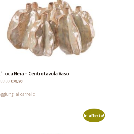
L’oca Nera – Centrotavola Vaso
€
88,00
€
78,90
ggiungi al carrello
In offerta!