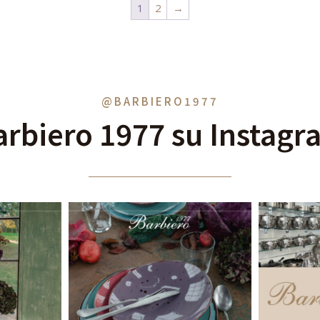
1
2
→
@BARBIERO1977
arbiero 1977 su Instagr