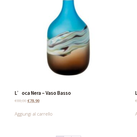
L’oca Nera – Vaso Basso
€
88,00
€
78,90
Aggiungi al carrello
A