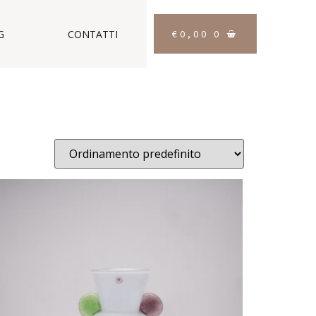
€
0,00
0
G
CONTATTI