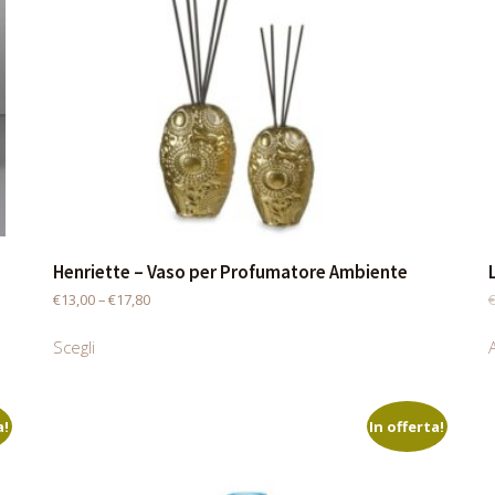
Henriette – Vaso per Profumatore Ambiente
€
13,00
–
€
17,80
Scegli
A
a!
In offerta!