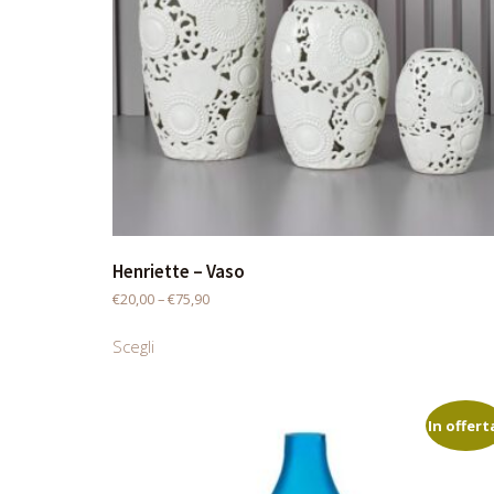
Henriette – Vaso
€
20,00
–
€
75,90
Scegli
In offert