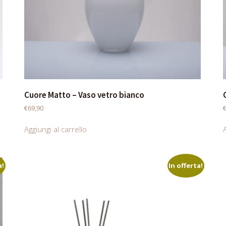
Cuore Matto – Vaso vetro bianco
€
69,90
Aggiungi al carrello
A
a!
In offerta!