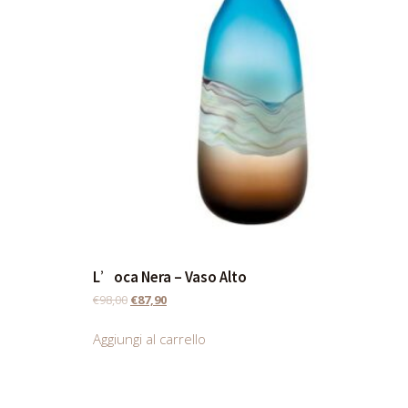
L’oca Nera – Vaso Alto
€
98,00
€
87,90
Aggiungi al carrello