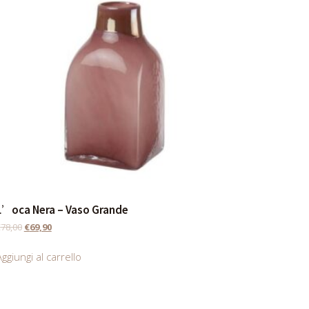
L’oca Nera – Vaso Grande
€
78,00
€
69,90
ggiungi al carrello