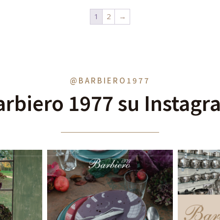
1
2
→
@BARBIERO1977
arbiero 1977 su Instagr