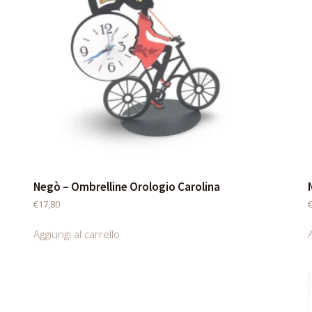
Negò – Ombrelline Orologio Carolina
€
17,80
Aggiungi al carrello
A