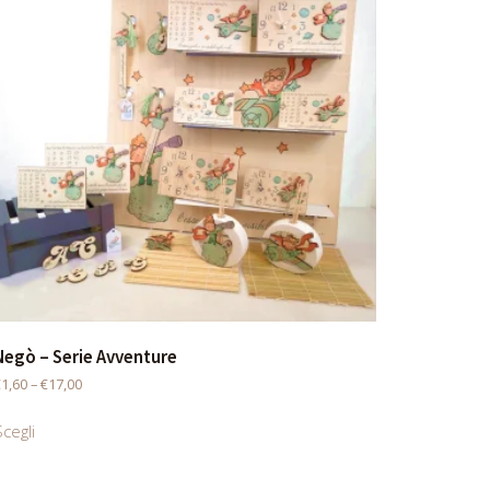
Negò – Serie Avventure
€
1,60
–
€
17,00
Scegli