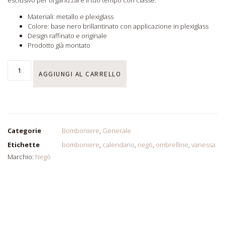
esclusivo per organizzare il tuo tempo con classe.
Materiali: metallo e plexiglass
Colore: base nero brillantinato con applicazione in plexiglass
Design raffinato e originale
Prodotto già montato
AGGIUNGI AL CARRELLO
Categorie
Bomboniere
,
Generale
Etichette
bomboniere
,
calendario
,
negò
,
ombrelline
,
vanessa
Marchio:
Negò