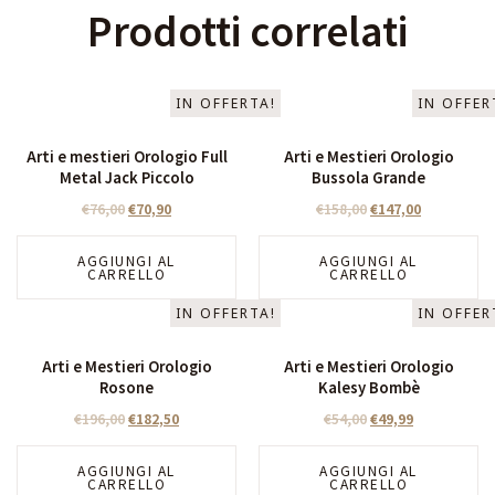
Prodotti correlati
IN OFFERTA!
IN OFFER
Arti e mestieri Orologio Full
Arti e Mestieri Orologio
Metal Jack Piccolo
Bussola Grande
€
76,00
€
70,90
€
158,00
€
147,00
AGGIUNGI AL
AGGIUNGI AL
CARRELLO
CARRELLO
IN OFFERTA!
IN OFFER
Arti e Mestieri Orologio
Arti e Mestieri Orologio
Rosone
Kalesy Bombè
€
196,00
€
182,50
€
54,00
€
49,99
AGGIUNGI AL
AGGIUNGI AL
CARRELLO
CARRELLO