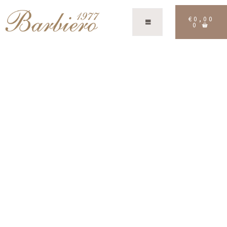
€
0,00
0