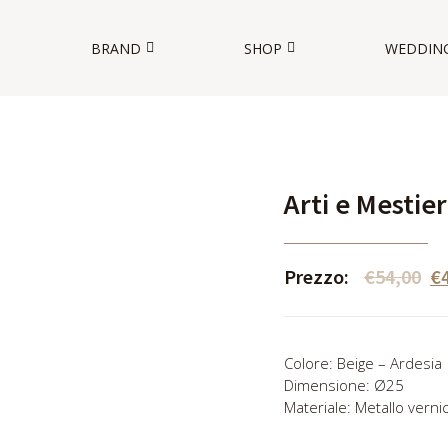
BRAND
SHOP
WEDDIN
O
Arti e Mestie
Prezzo:
€
54,00
€
Colore: Beige – Ardesia
Dimensione: Ø25
Materiale: Metallo verni