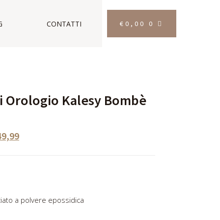
€
0,00
0
G
CONTATTI
ri Orologio Kalesy Bombè
49,99
ciato a polvere epossidica