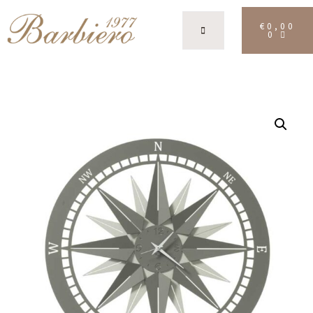
€
0,00
0