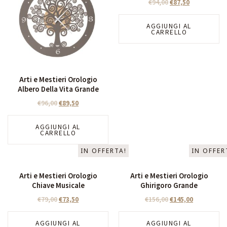
€
94,00
€
87,50
AGGIUNGI AL
CARRELLO
Arti e Mestieri Orologio
Albero Della Vita Grande
€
96,00
€
89,50
AGGIUNGI AL
CARRELLO
IN OFFERTA!
IN OFFER
Arti e Mestieri Orologio
Arti e Mestieri Orologio
Chiave Musicale
Ghirigoro Grande
€
79,00
€
73,50
€
156,00
€
145,00
AGGIUNGI AL
AGGIUNGI AL