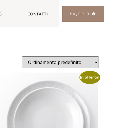
€
0,00
0
G
CONTATTI
In offerta!