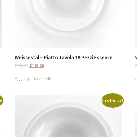
Weissestal – Piatto Tavola 18 Pezzi Essence
€
156,00
€
140,00
Aggiungi al carrello
A
a!
In offerta!