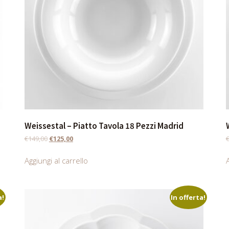
Weissestal – Piatto Tavola 18 Pezzi Madrid
€
149,00
€
125,00
Aggiungi al carrello
A
a!
In offerta!