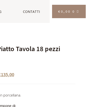
€
0,00
0
G
CONTATTI
Piatto Tavola 18 pezzi
€
135,00
in porcellana.
mpone di: