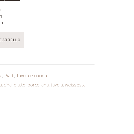
m
cm
cm
 CARRELLO
e
,
Piatti
,
Tavola e cucina
cucina
,
piatto
,
porcellana
,
tavola
,
weissestal