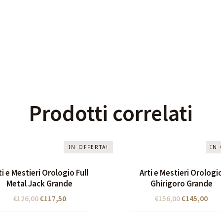
Prodotti correlati
IN OFFERTA!
IN
ti e Mestieri Orologio Full
Arti e Mestieri Orologi
Metal Jack Grande
Ghirigoro Grande
€
126,00
€
117,50
€
156,00
€
145,00