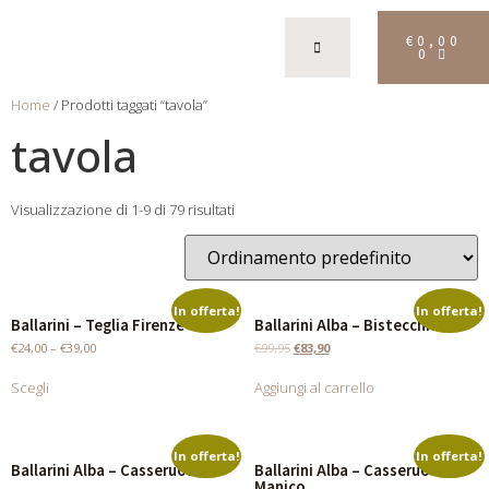
€
0,00
0
Home
/ Prodotti taggati “tavola”
tavola
Visualizzazione di 1-9 di 79 risultati
In offerta!
In offerta!
Ballarini – Teglia Firenze
Ballarini Alba – Bistecchiera
€
24,00
–
€
39,00
€
99,95
€
83,90
Scegli
Aggiungi al carrello
In offerta!
In offerta!
Ballarini Alba – Casseruola
Ballarini Alba – Casseruola 1
Manico