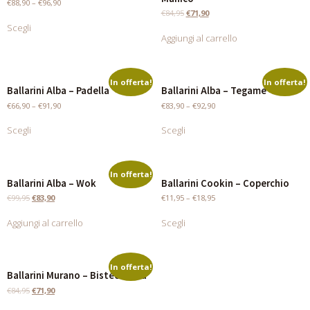
€
88,90
–
€
96,90
€
84,95
€
71,90
Scegli
Aggiungi al carrello
In offerta!
In offerta!
Ballarini Alba – Padella
Ballarini Alba – Tegame
€
66,90
–
€
91,90
€
83,90
–
€
92,90
Scegli
Scegli
In offerta!
Ballarini Alba – Wok
Ballarini Cookin – Coperchio
€
99,95
€
83,90
€
11,95
–
€
18,95
Aggiungi al carrello
Scegli
In offerta!
Ballarini Murano – Bistecchiera
€
84,95
€
71,90