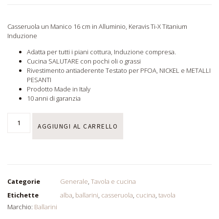
Casseruola un Manico 16 cm in Alluminio, Keravis Ti-X Titanium
Induzione
Adatta per tutti i piani cottura, Induzione compresa.
Cucina SALUTARE con pochi oli o grassi
Rivestimento antiaderente Testato per PFOA, NICKEL e METALLI
PESANTI
Prodotto Made in Italy
10 anni di garanzia
AGGIUNGI AL CARRELLO
Categorie
Generale
,
Tavola e cucina
Etichette
alba
,
ballarini
,
casseruola
,
cucina
,
tavola
Marchio:
Ballarini