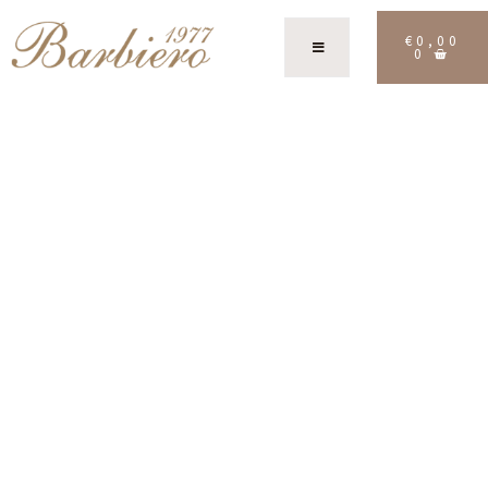
€
0,00
0