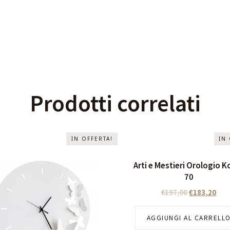
Prodotti correlati
IN OFFERTA!
IN
Arti e Mestieri Orologio K
70
€
197,00
€
183,20
AGGIUNGI AL CARRELL