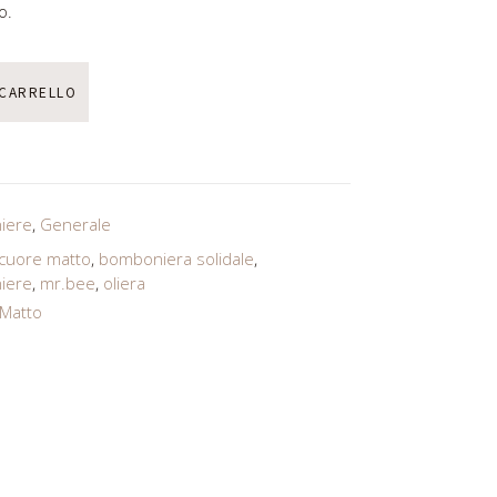
o.
 CARRELLO
iere
,
Generale
 cuore matto
,
bomboniera solidale
,
iere
,
mr.bee
,
oliera
 Matto