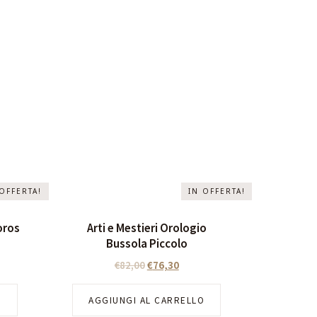
 OFFERTA!
IN OFFERTA!
oros
Arti e Mestieri Orologio
Bussola Piccolo
€
82,00
€
76,30
O
AGGIUNGI AL CARRELLO