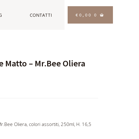
€
0,00
0
G
CONTATTI
e Matto – Mr.Bee Oliera
.Bee Oliera, colori assortiti, 250ml, H. 16,5