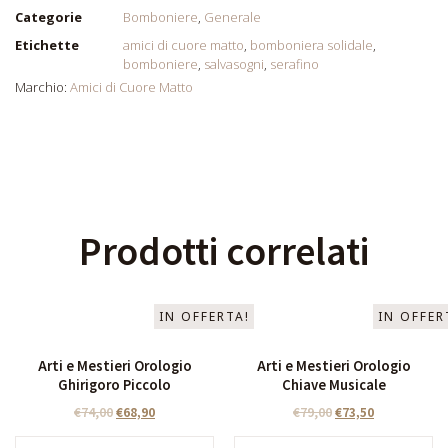
Categorie
Bomboniere
,
Generale
Etichette
amici di cuore matto
,
bomboniera solidale
,
bomboniere
,
salvasogni
,
serafino
Marchio:
Amici di Cuore Matto
Prodotti correlati
IN OFFERTA!
IN OFFER
Arti e Mestieri Orologio
Arti e Mestieri Orologio
Ghirigoro Piccolo
Chiave Musicale
€
74,00
€
68,90
€
79,00
€
73,50