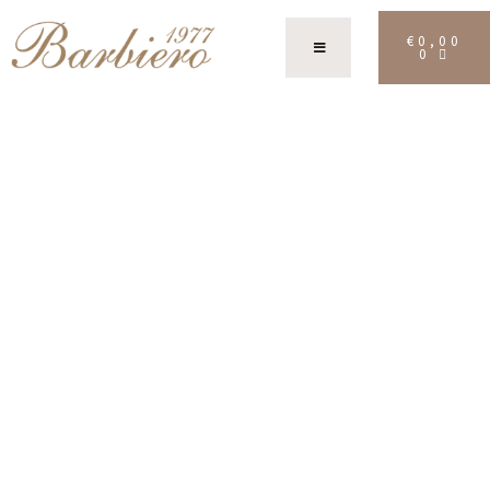
€
0,00
0