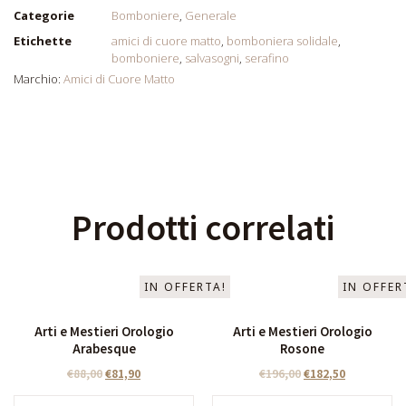
Categorie
Bomboniere
,
Generale
Etichette
amici di cuore matto
,
bomboniera solidale
,
bomboniere
,
salvasogni
,
serafino
Marchio:
Amici di Cuore Matto
Prodotti correlati
IN OFFERTA!
IN OFFER
Arti e Mestieri Orologio
Arti e Mestieri Orologio
Arabesque
Rosone
€
88,00
€
81,90
€
196,00
€
182,50