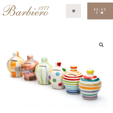
€
0,00
0