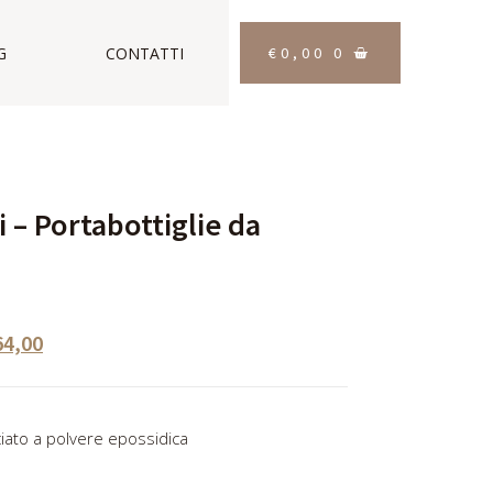
€
0,00
0
G
CONTATTI
i – Portabottiglie da
64,00
ciato a polvere epossidica