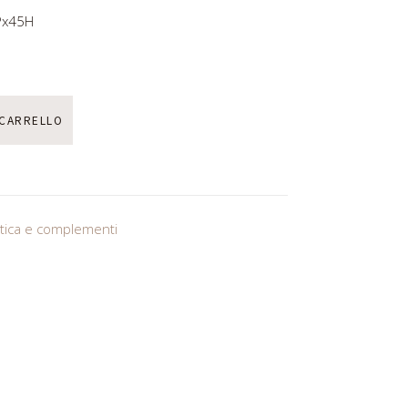
Px45H
 CARRELLO
stica e complementi