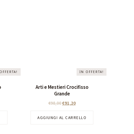
 OFFERTA!
IN OFFERTA!
o
Arti e Mestieri Crocifisso
Grande
€
98,00
€
91,20
O
AGGIUNGI AL CARRELLO