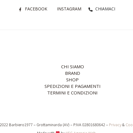
FACEBOOK
INSTAGRAM
CHIAMACI
CHI SIAMO
BRAND
SHOP
SPEDIZIONI E PAGAMENTI
TERMINI E CONDIZIONI
2022 Barbiero1977 – Grottaminarda (AV) – P.IVA 02801680642 –
Privacy
&
Coo
Made with
by
X5G Agenzia Web