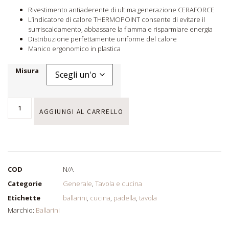
Rivestimento antiaderente di ultima generazione CERAFORCE
L’indicatore di calore THERMOPOINT consente di evitare il
surriscaldamento, abbassare la fiamma e risparmiare energia
Distribuzione perfettamente uniforme del calore
Manico ergonomico in plastica
Misura
AGGIUNGI AL CARRELLO
COD
N/A
Categorie
Generale
,
Tavola e cucina
Etichette
ballarini
,
cucina
,
padella
,
tavola
Marchio:
Ballarini