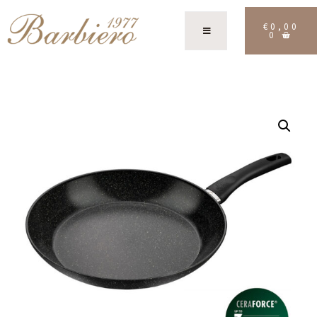
€
0,00
0