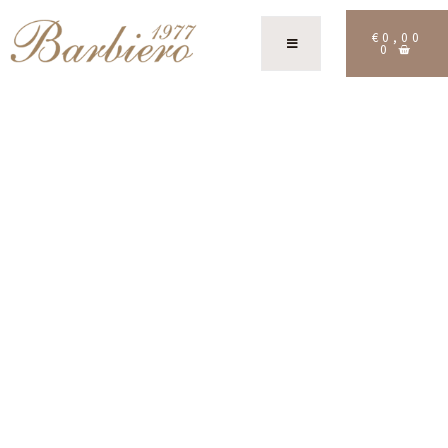
€
0,00
0