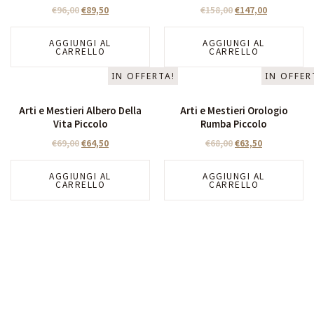
€
96,00
€
89,50
€
158,00
€
147,00
AGGIUNGI AL
AGGIUNGI AL
CARRELLO
CARRELLO
IN OFFERTA!
IN OFFER
Arti e Mestieri Albero Della
Arti e Mestieri Orologio
Vita Piccolo
Rumba Piccolo
€
69,00
€
64,50
€
68,00
€
63,50
AGGIUNGI AL
AGGIUNGI AL
CARRELLO
CARRELLO