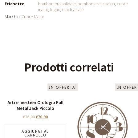
Etichette
bomboniera solidale
,
bomboniere
,
cucina
,
cuore
matto
,
legno
,
macina sale
Marchio:
Cuore Matto
Prodotti correlati
IN OFFERTA!
IN OFFER
Arti e mestieri Orologio Full
Metal Jack Piccolo
€
76,00
€
70,90
AGGIUNGI AL
CARRELLO