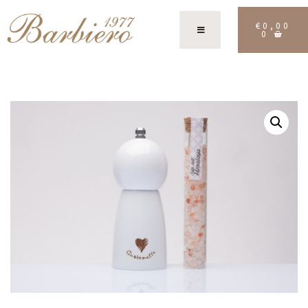
€
0,00
0