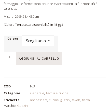
formaggio. Le forme sono sinuose e accattivanti, la funzionalità è
garantita.
Misura: 29,5×21,4×5,2cm.
(Colore Terracotta disponibilità in 15 gg.)
Colore
AGGIUNGI AL CARRELLO
COD
N/A
Categorie
Generale
,
Tavola e cucina
Etichette
antipastiera
,
cucina
,
guzzini
,
tavola
,
tierra
Marchio:
Guzzini