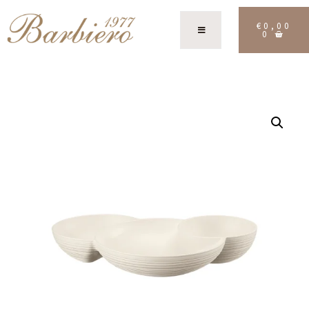
€
0,00
0