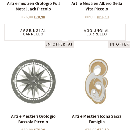
Arti e mestieri Orologio Full
Arti e Mestieri Albero Della
Metal Jack Piccolo
Vita Piccolo
€
76,00
€
70,90
€
69,00
€
64,50
AGGIUNGI AL
AGGIUNGI AL
CARRELLO
CARRELLO
IN OFFERTA!
IN OFFER
Arti e Mestieri Orologio
Arti e Mestieri Icona Sacra
Bussola Piccolo
Famiglia
€
82,00
€
76,30
€
78,00
€
72,50