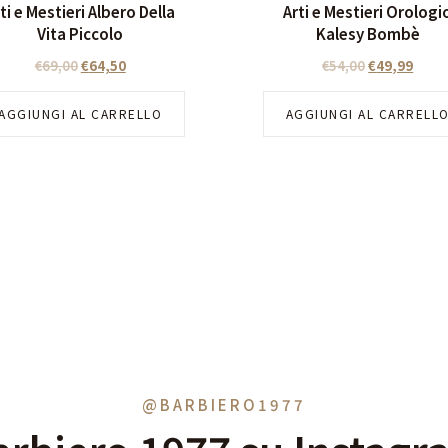
ti e Mestieri Albero Della
Arti e Mestieri Orologi
Vita Piccolo
Kalesy Bombè
€
69,00
€
64,50
€
54,00
€
49,99
AGGIUNGI AL CARRELLO
AGGIUNGI AL CARRELL
@BARBIERO1977