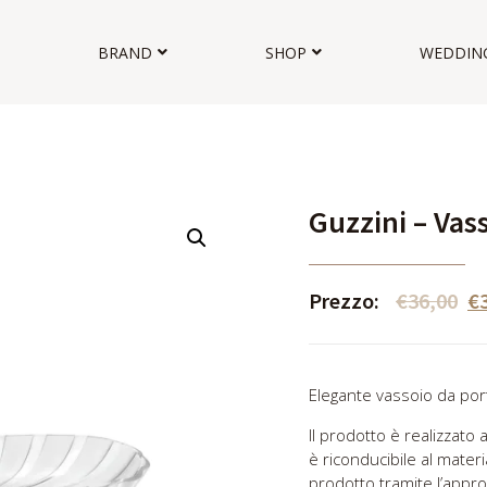
BRAND
SHOP
WEDDIN
Guzzini – Vas
Prezzo:
€
36,00
€
Elegante vassoio da port
Il prodotto è realizzato 
è riconducibile al materi
prodotto tramite l’appro