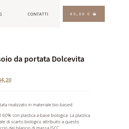
€
0,00
0
G
CONTATTI
soio da portata Dolcevita
34,20
ata realizzato in materiale bio-based.
al 60% con plastica a base biologica. La plastica
ale di scarto biologico attribuito a questo
ccio del bilancio di massa ISCC.