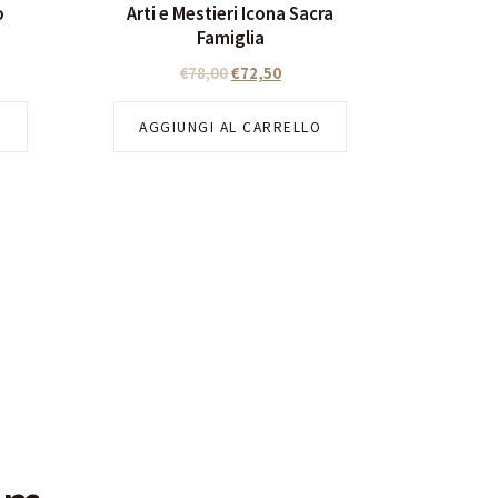
o
Arti e Mestieri Icona Sacra
Famiglia
€
78,00
€
72,50
O
AGGIUNGI AL CARRELLO