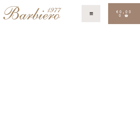
€
0,00
0