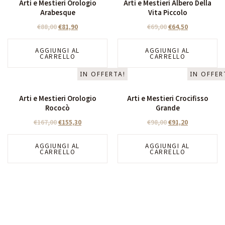
Arti e Mestieri Orologio
Arti e Mestieri Albero Della
Arabesque
Vita Piccolo
€
88,00
€
81,90
€
69,00
€
64,50
AGGIUNGI AL
AGGIUNGI AL
CARRELLO
CARRELLO
IN OFFERTA!
IN OFFER
Arti e Mestieri Orologio
Arti e Mestieri Crocifisso
Rococò
Grande
€
167,00
€
155,30
€
98,00
€
91,20
AGGIUNGI AL
AGGIUNGI AL
CARRELLO
CARRELLO