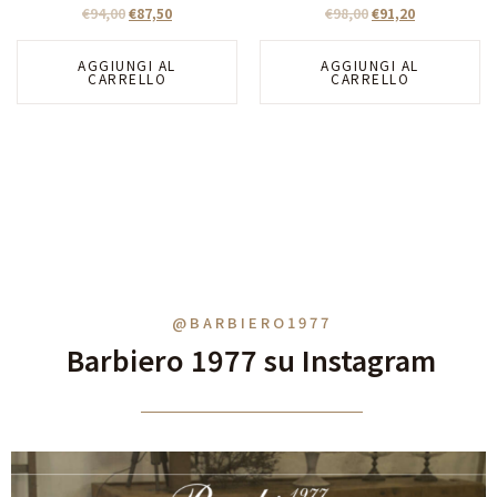
€
94,00
€
87,50
€
98,00
€
91,20
AGGIUNGI AL
AGGIUNGI AL
CARRELLO
CARRELLO
@BARBIERO1977
Barbiero 1977 su Instagram