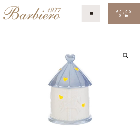
€
0,00
0