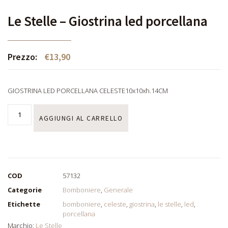
Le Stelle – Giostrina led porcellana
Prezzo:
€
13,90
GIOSTRINA LED PORCELLANA CELESTE10x10xh.14CM
AGGIUNGI AL CARRELLO
COD
57132
Categorie
Bomboniere
,
Generale
Etichette
bomboniere
,
celeste
,
giostrina
,
le stelle
,
led
,
porcellana
Marchio:
Le Stelle