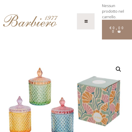
Nessun
prodotto nel
carrello.
€
0,00
0