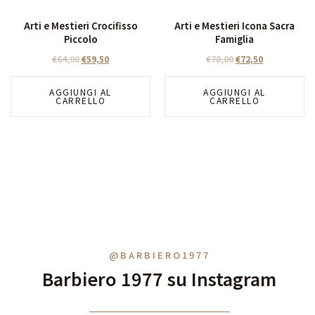
Arti e Mestieri Crocifisso
Arti e Mestieri Icona Sacra
Piccolo
Famiglia
€
64,00
€
59,50
€
78,00
€
72,50
AGGIUNGI AL
AGGIUNGI AL
CARRELLO
CARRELLO
@BARBIERO1977
Barbiero 1977 su Instagram