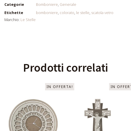
Categorie
Bomboniere
,
Generale
Etichette
bomboniere
,
colorato
,
le stelle
,
scatola vetro
Marchio:
Le Stelle
Prodotti correlati
IN OFFERTA!
IN OFFER