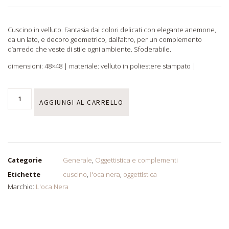
Cuscino in velluto. Fantasia dai colori delicati con elegante anemone,
da un lato, e decoro geometrico, dall’altro, per un complemento
d’arredo che veste di stile ogni ambiente. Sfoderabile.
dimensioni: 48×48 |
materiale: velluto in poliestere stampato |
AGGIUNGI AL CARRELLO
Categorie
Generale
,
Oggettistica e complementi
Etichette
cuscino
,
l'oca nera
,
oggettistica
Marchio:
L'oca Nera