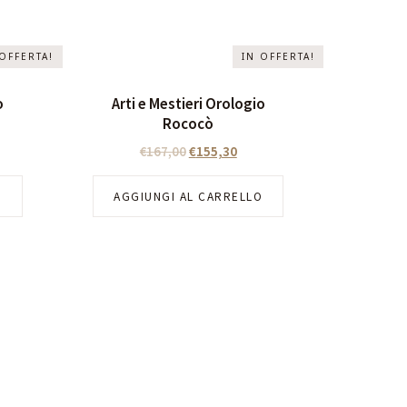
 OFFERTA!
IN OFFERTA!
o
Arti e Mestieri Orologio
Rococò
€
167,00
€
155,30
O
AGGIUNGI AL CARRELLO