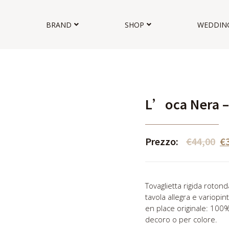
BRAND
SHOP
WEDDIN
L’oca Nera – 
Prezzo:
€
44,00
€
Tovaglietta rigida rotond
tavola allegra e variopi
en place originale: 100
decoro o per colore.