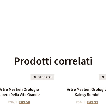
Prodotti correlati
IN OFFERTA!
IN
Arti e Mestieri Orologio
Arti e Mestieri Orologi
Albero Della Vita Grande
Kalesy Bombè
€
96,00
€
89,50
€
54,00
€
49,99