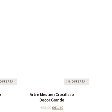
 OFFERTA!
IN OFFERTA!
o
Arti e Mestieri Crocifisso
Decor Grande
€
98,00
€
91,20