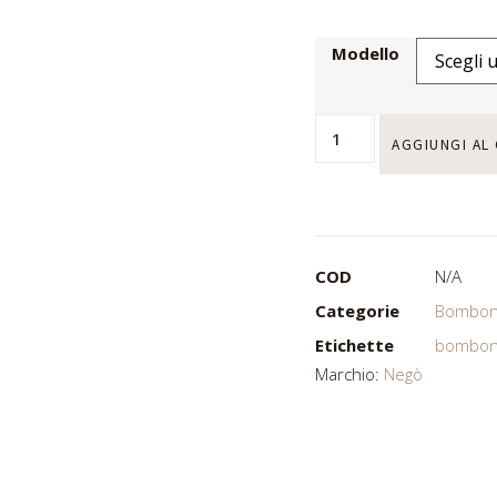
Modello
AGGIUNGI AL
COD
N/A
Categorie
Bombon
Etichette
bombon
Marchio:
Negò