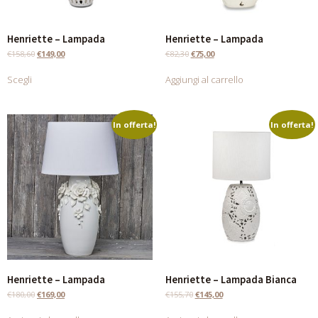
Henriette – Lampada
Henriette – Lampada
€
158,60
€
149,00
€
82,30
€
75,00
Scegli
Aggiungi al carrello
In offerta!
In offerta!
Henriette – Lampada
Henriette – Lampada Bianca
€
180,00
€
169,00
€
155,70
€
145,00