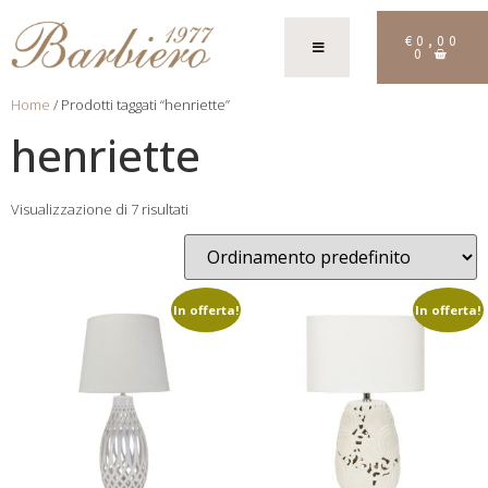
€
0,00
0
Home
/ Prodotti taggati “henriette”
henriette
Visualizzazione di 7 risultati
In offerta!
In offerta!