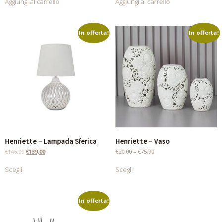
Aggiungi al carrello
Aggiungi al carrello
In offerta!
In offerta!
Henriette – Lampada Sferica
Henriette – Vaso
€
146,00
€
139,00
€
20,00
–
€
75,90
Scegli
Scegli
In offerta!