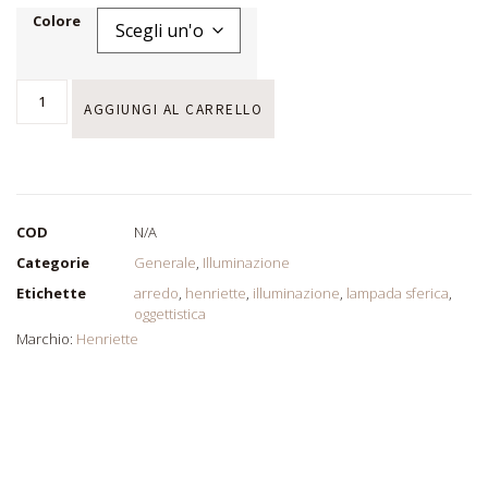
Colore
AGGIUNGI AL CARRELLO
COD
N/A
Categorie
Generale
,
Illuminazione
Etichette
arredo
,
henriette
,
illuminazione
,
lampada sferica
,
oggettistica
Marchio:
Henriette