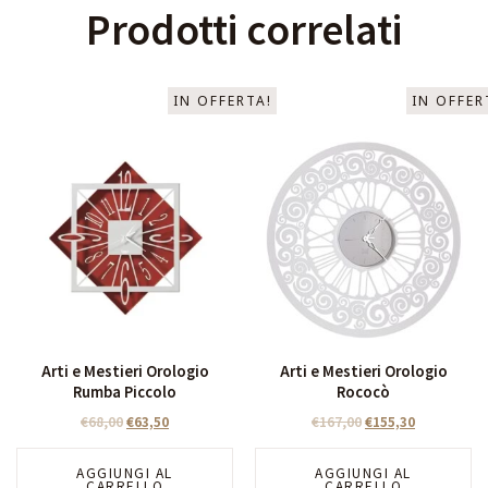
Prodotti correlati
IN OFFERTA!
IN OFFER
Arti e Mestieri Orologio
Arti e Mestieri Orologio
Rumba Piccolo
Rococò
€
68,00
€
63,50
€
167,00
€
155,30
AGGIUNGI AL
AGGIUNGI AL
CARRELLO
CARRELLO