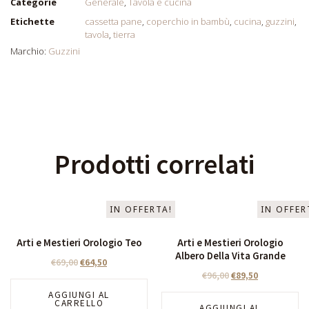
Categorie
Generale
,
Tavola e cucina
Etichette
cassetta pane
,
coperchio in bambù
,
cucina
,
guzzini
,
tavola
,
tierra
Marchio:
Guzzini
Prodotti correlati
IN OFFERTA!
IN OFFER
Arti e Mestieri Orologio Teo
Arti e Mestieri Orologio
Albero Della Vita Grande
€
69,00
€
64,50
€
96,00
€
89,50
AGGIUNGI AL
CARRELLO
AGGIUNGI AL