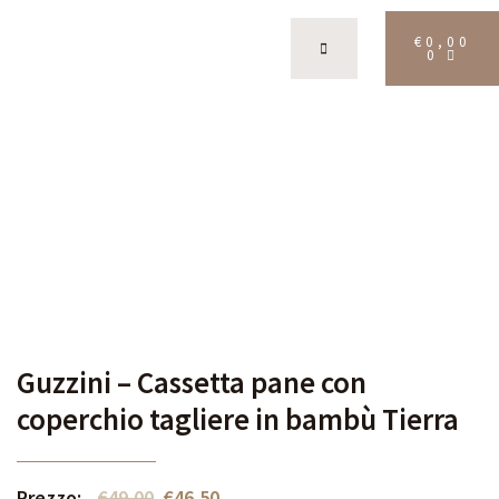
€
0,00
0
Guzzini – Cassetta pane con
coperchio tagliere in bambù Tierra
Prezzo:
€
49,00
€
46,50