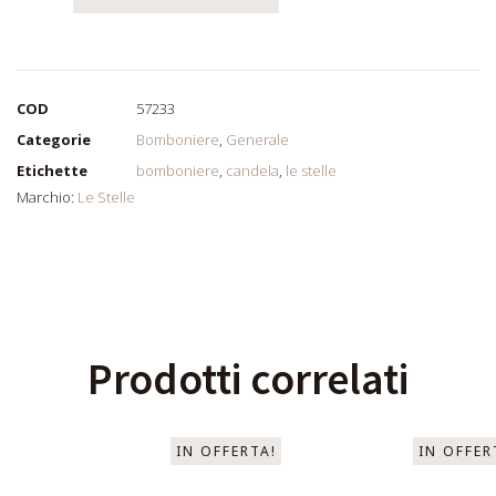
COD
57233
Categorie
Bomboniere
,
Generale
Etichette
bomboniere
,
candela
,
le stelle
Marchio:
Le Stelle
Prodotti correlati
IN OFFERTA!
IN OFFER