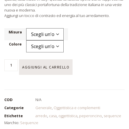
uno dei più classici portafortuna della tradizione italiana in una veste
nuova e moderna.
Aggiungi un tocco di contrasto ed energia al tuo arredamento.
Misura
Colore
AGGIUNGI AL CARRELLO
COD
N/A
Categorie
Generale
,
Oggettistica e complementi
Etichette
arredo
,
casa
,
oggettistica
,
peperoncino
,
sequenze
Marchio:
Sequenze