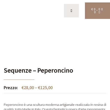
€
0,00
0
Sequenze – Peperoncino
Prezzo:
€
28,00
–
€
125,00
Peperoncino è una scultura moderna artigianale realizzata in resina di
qualità, tutta Made in Italy. Questa fantastica opera d’arte rappresenta